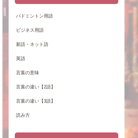
バドミントン用語
ビジネス用語
新語・ネット語
英語
言葉の意味
言葉の違い【2語】
言葉の違い【3語】
読み方