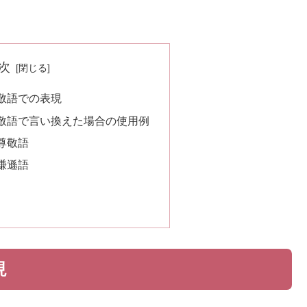
次
敬語での表現
敬語で言い換えた場合の使用例
尊敬語
謙遜語
現