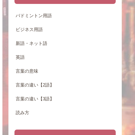
バドミントン用語
ビジネス用語
新語・ネット語
英語
言葉の意味
言葉の違い【2語】
言葉の違い【3語】
読み方