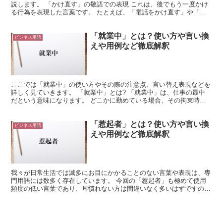
説します。 「かけ直す」の敬語での表現 これは、後でもう一度かけ
る行為を表現した言葉です。 たとえば、「電話をかけ直す」や「後
でかけ直す」のように使えます。 これは、「かける」と...
「就業中」とは？使い方や言い換
ビジネス用語
えや用例など徹底解釈
ここでは「就業中」の使い方やその際の注意点、言い替え表現などを
詳しく見ていきます。 「就業中」とは? 「就業中」は、仕事の最中
だという意味になります。 どこかに勤めている場合、その拘束時間
の中だという解釈になり、自営業などの時にも、仕事とし...
「惹起者」とは？使い方や言い換
ビジネス用語
えや用例など徹底解釈
我々が日常生活では滅多にお目にかかることのない言葉や表現は、専
門用語には数多く存在しています。 今回の「惹起者」も極めて使用
頻度の低い言葉であり、耳慣れない方は間違いなく多いはずですの
で、詳しく解説いたします。 「惹起者」とは? まず読み方...