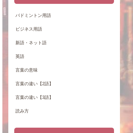
バドミントン用語
ビジネス用語
新語・ネット語
英語
言葉の意味
言葉の違い【2語】
言葉の違い【3語】
読み方