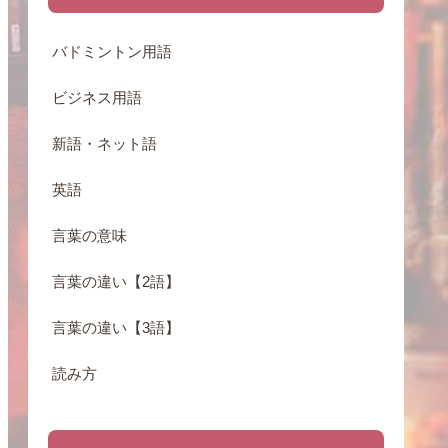
バドミントン用語
ビジネス用語
新語・ネット語
英語
言葉の意味
言葉の違い【2語】
言葉の違い【3語】
読み方