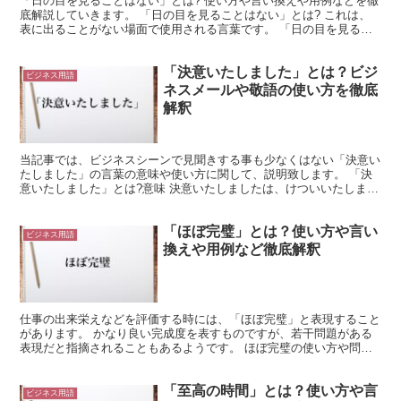
「日の目を見ることはない」とは? 使い方や言い換えや用例などを徹
底解説していきます。 「日の目を見ることはない」とは? これは、
表に出ることがない場面で使用される言葉です。 「日の目を見る」
は、「表に出る」や「公になる」などの意味を持ちます...
「決意いたしました」とは？ビジ
ビジネス用語
ネスメールや敬語の使い方を徹底
解釈
当記事では、ビジネスシーンで見聞きする事も少なくはない「決意い
たしました」の言葉の意味や使い方に関して、説明致します。 「決
意いたしました」とは?意味 決意いたしましたは、けついいたしまし
たと読むのが正解な言葉です。 文字で書かれたこの言葉...
「ほぼ完璧」とは？使い方や言い
ビジネス用語
換えや用例など徹底解釈
仕事の出来栄えなどを評価する時には、「ほぼ完璧」と表現すること
があります。 かなり良い完成度を表すものですが、若干問題がある
表現だと指摘されることもあるようです。 ほぼ完璧の使い方や問題
点を探ってみましょう。 「ほぼ完璧」とは? 物事の完成...
「至高の時間」とは？使い方や言
ビジネス用語