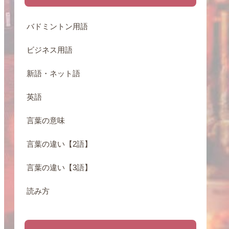
バドミントン用語
ビジネス用語
新語・ネット語
英語
言葉の意味
言葉の違い【2語】
言葉の違い【3語】
読み方