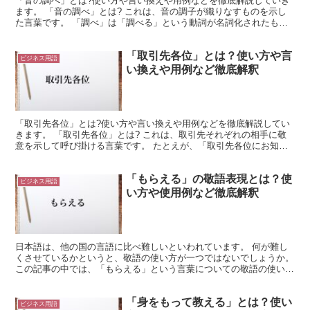
「音の調べ」とは?使い方や言い換えや用例などを徹底解説していき
ます。 「音の調べ」とは? これは、音の調子が織りなすものを示し
た言葉です。 「調べ」は「調べる」という動詞が名詞化されたもの
になります。 しかしここでは「音の調べ」としているた...
「取引先各位」とは？使い方や言
ビジネス用語
い換えや用例など徹底解釈
「取引先各位」とは?使い方や言い換えや用例などを徹底解説してい
きます。 「取引先各位」とは? これは、取引先それぞれの相手に敬
意を示して呼び掛ける言葉です。 たとえが、「取引先各位にお知ら
せがございます」と使用できます。 この場合は、それぞ...
「もらえる」の敬語表現とは？使
ビジネス用語
い方や使用例など徹底解釈
日本語は、他の国の言語に比べ難しいといわれています。 何が難し
くさせているかというと、敬語の使い方が一つではないでしょうか。
この記事の中では、「もらえる」という言葉についての敬語の使い方
をみていくことにしましょう。 「もらえる」の敬語での...
「身をもって教える」とは？使い
ビジネス用語