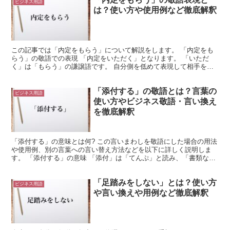
ビジネス用語
は？使い方や使用例など徹底解釈
この記事では「内定をもらう」について解説をします。 「内定をも
らう」の敬語での表現 「内定をいただく」となります。 「いただ
く」は「もらう」の謙譲語です。 自分側を低めて表現して相手を敬
います。 「もらう」は、自分にとって得となることを他人...
「添付する」の敬語とは？言葉の
ビジネス用語
使い方やビジネス敬語・言い換え
を徹底解釈
「添付する」の意味とは何? この言いまわしを敬語にした場合の用法
や使用例、別の言葉への言い替え方法などを以下に詳しく説明しま
す。 「添付する」の意味 「添付」は「てんぷ」と読み、「書類など
に補助となるものをつけ添えること」の意です。 具体的...
「足踏みをしない」とは？使い方
ビジネス用語
や言い換えや用例など徹底解釈