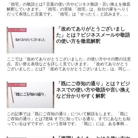
「拙宅」の敬語とは? 言葉の使い方やビジネス敬語・言い換えを徹底
解釈していきます。 「拙宅」の意味 「拙宅」は、自分の家をへりく
だって表現した言葉です。 「拙宅」は「せったく」と読みます。
「拙」は訓読みで「つたない」と読みます。 そして「...
「改めてありがとうございまし
ビジネス用語
た」とは？ビジネスメールや敬語
の使い方を徹底解釈
ここでは「改めてありがとうございました」の使い方やその際の注意
点、言い替え表現などを詳しく見ていきます。 「改めてありがとう
ございました」とは? 「改めてありがとうございました」は、同じ件
に関してこの前に一度同様のお礼を言っており、その上で...
「既にご存知の通り」とは？ビジ
ビジネス用語
ネスでの使い方や敬語や言い換え
など分かりやすく解釈
この記事では「既にご存知の通り」について解説をします。 「既に
ご存知の通り」とは?意味 すでに知っている通り、すでにあなたも知
っているはずですが、という意味です。 「既に」には、ある事柄が
過去に行われていたことを表す意味や、その時点ではある...