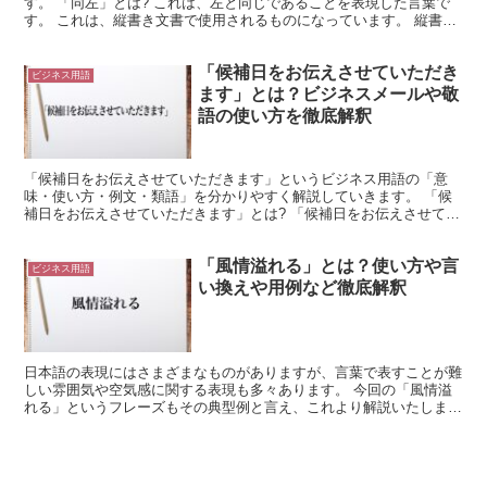
す。 「同左」とは? これは、左と同じであることを表現した言葉で
す。 これは、縦書き文書で使用されるものになっています。 縦書き
文書における左側は、文章の進行方向に位置します。 つ...
「候補日をお伝えさせていただき
ビジネス用語
ます」とは？ビジネスメールや敬
語の使い方を徹底解釈
「候補日をお伝えさせていただきます」というビジネス用語の「意
味・使い方・例文・類語」を分かりやすく解説していきます。 「候
補日をお伝えさせていただきます」とは? 「候補日をお伝えさせてい
ただきます」を意味しているビジネス用語です。 「候補日...
「風情溢れる」とは？使い方や言
ビジネス用語
い換えや用例など徹底解釈
日本語の表現にはさまざまなものがありますが、言葉で表すことが難
しい雰囲気や空気感に関する表現も多々あります。 今回の「風情溢
れる」というフレーズもその典型例と言え、これより解説いたしま
す。 「風情溢れる」とは? 「風情」は「ふぜい」と読みま...