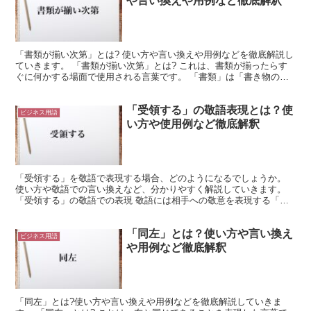
や言い換えや用例など徹底解釈
「書類が揃い次第」とは? 使い方や言い換えや用例などを徹底解説し
ていきます。 「書類が揃い次第」とは? これは、書類が揃ったらす
ぐに何かする場面で使用される言葉です。 「書類」は「書き物のた
ぐい」を意味しています。 つまり、文字で書かれたも...
「受領する」の敬語表現とは？使
ビジネス用語
い方や使用例など徹底解釈
「受領する」を敬語で表現する場合、どのようになるでしょうか。
使い方や敬語での言い換えなど、分かりやすく解説していきます。
「受領する」の敬語での表現 敬語には相手への敬意を表現する「尊
敬語」と自分をへりくだって表現する「謙譲語」、言葉遣い...
「同左」とは？使い方や言い換え
ビジネス用語
や用例など徹底解釈
「同左」とは?使い方や言い換えや用例などを徹底解説していきま