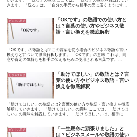
いきます。 「送る」の意味 ここでは、「送る」の意味を解説してい
きます。 「送る」は、「自分の手元から相手の元に届くようにす
る」ことを意味します。 これは、「メールを送る」や「...
「OKです」の敬語での使い方と
ビジネス用語
は？言葉の使い方やビジネス敬
語・言い換えを徹底解釈
「OKです」の敬語とは? この言葉を使う場合のビジネス敬語や言い
換えなどについて徹底解釈します。 「OKです」の意味 これは、同
意や肯定の気持ちを相手に伝えるために使用される言葉です。
「OK」は「よい」や「同意」を示す言葉です。 つまり、...
「助けてほしい」の敬語とは？言
ビジネス用語
葉の使い方やビジネス敬語・言い
換えを徹底解釈
「助けてほしい」の敬語とは? 言葉の使い方や敬語・言い換えを徹底
解釈していきます。 「助けてほしい」の意味 ここでは、「助けてほ
しい」の意味を解説していきます。 「助けてほしい」は、相手に助
けてもらいたい場面で使用できる言葉です。 「助ける...
「一生懸命に頑張りました」と
ビジネス用語
は？ビジネスメールや敬語の使い