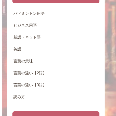
バドミントン用語
ビジネス用語
新語・ネット語
英語
言葉の意味
言葉の違い【2語】
言葉の違い【3語】
読み方