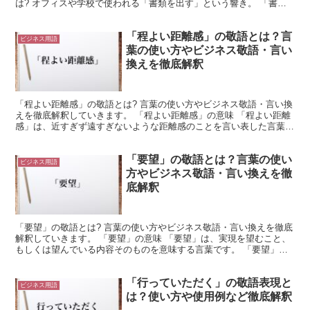
は? オフィスや学校で使われる「書類を出す」という響き。 「書
類」は事務的な手続きをおこなう用紙、紙をあらわします。 ...
「程よい距離感」の敬語とは？言
ビジネス用語
葉の使い方やビジネス敬語・言い
換えを徹底解釈
「程よい距離感」の敬語とは? 言葉の使い方やビジネス敬語・言い換
えを徹底解釈していきます。 「程よい距離感」の意味 「程よい距離
感」は、近すぎず遠すぎないような距離感のことを言い表した言葉で
す。 「程よい」とは、「程度がちょうどよいこと」を...
「要望」の敬語とは？言葉の使い
ビジネス用語
方やビジネス敬語・言い換えを徹
底解釈
「要望」の敬語とは? 言葉の使い方やビジネス敬語・言い換えを徹底
解釈していきます。 「要望」の意味 「要望」は、実現を望むこと、
もしくは望んでいる内容そのものを意味する言葉です。 「要望」
は、「望むこと」や「望んでいること」と言い換える事が...
「行っていただく」の敬語表現と
ビジネス用語
は？使い方や使用例など徹底解釈