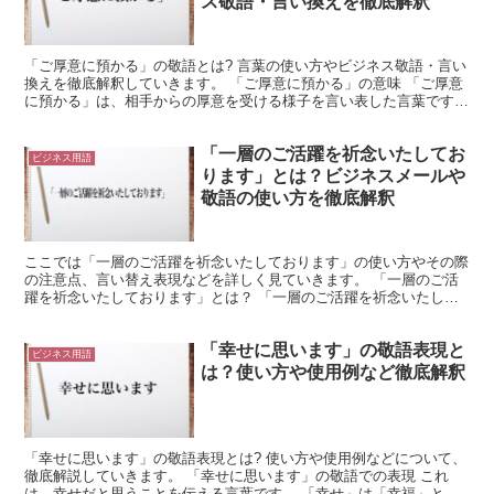
ス敬語・言い換えを徹底解釈
「ご厚意に預かる」の敬語とは? 言葉の使い方やビジネス敬語・言い
換えを徹底解釈していきます。 「ご厚意に預かる」の意味 「ご厚意
に預かる」は、相手からの厚意を受ける様子を言い表した言葉です。
「ご厚意に預かる」は「ご厚意をいただく」などと同...
「一層のご活躍を祈念いたしてお
ビジネス用語
ります」とは？ビジネスメールや
敬語の使い方を徹底解釈
ここでは「一層のご活躍を祈念いたしております」の使い方やその際
の注意点、言い替え表現などを詳しく見ていきます。 「一層のご活
躍を祈念いたしております」とは？ 「一層のご活躍を祈念いたして
おります」は、その相手にビジネス上で栄転にあたる異動が...
「幸せに思います」の敬語表現と
ビジネス用語
は？使い方や使用例など徹底解釈
「幸せに思います」の敬語表現とは? 使い方や使用例などについて、
徹底解説していきます。 「幸せに思います」の敬語での表現 これ
は、幸せだと思うことを伝える言葉です。 「幸せ」は「幸福」と同