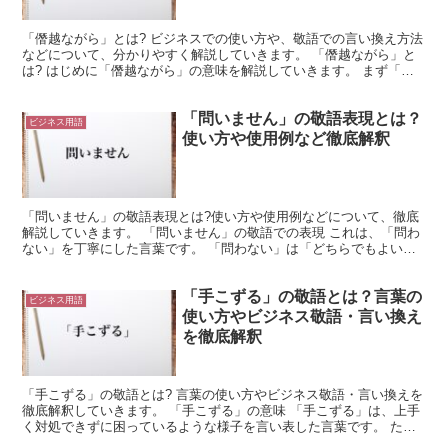
「僭越ながら」とは? ビジネスでの使い方や、敬語での言い換え方法
などについて、分かりやすく解説していきます。 「僭越ながら」と
は? はじめに「僭越ながら」の意味を解説していきます。 まず「僭
越」ですが、これは「自分の身分や役割の範囲を超える...
「問いません」の敬語表現とは？
ビジネス用語
使い方や使用例など徹底解釈
「問いません」の敬語表現とは?使い方や使用例などについて、徹底
解説していきます。 「問いません」の敬語での表現 これは、「問わ
ない」を丁寧にした言葉です。 「問わない」は「どちらでもよい」
や「どれでもよい」などと同じような意味になります。 ...
「手こずる」の敬語とは？言葉の
ビジネス用語
使い方やビジネス敬語・言い換え
を徹底解釈
「手こずる」の敬語とは? 言葉の使い方やビジネス敬語・言い換えを
徹底解釈していきます。 「手こずる」の意味 「手こずる」は、上手
く対処できずに困っているような様子を言い表した言葉です。 たと
えば、「流石の先輩でも少しは手こずるはずです」のよ...