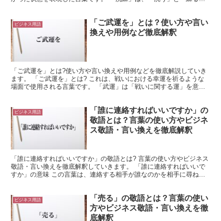
という二つの動詞から構成されています。 これは、無...
「ご武運を」とは？使い方や言い
ビジネス用語
換えや用例など徹底解釈
「ご武運を」とは?使い方や言い換えや用例などを徹底解説していき
ます。 「ご武運を」とは? これは、戦いにおける幸運を祈るような
場面で使用される言葉です。 「武運」は「戦いに関する運」を意味
します。 つまり、運によって戦闘に勝利したり、戦闘で...
「誰に連絡すればいいですか」の
ビジネス用語
敬語とは？言葉の使い方やビジネ
ス敬語・言い換えを徹底解釈
「誰に連絡すればいいですか」の敬語とは? 言葉の使い方やビジネス
敬語・言い換えを徹底解釈していきます。 「誰に連絡すればいいで
すか」の意味 この言葉は、連絡する相手が誰なのかを相手に尋ねる
ものです。 「誰に」とは、相手が分からない場合に使用...
「売る」の敬語とは？言葉の使い
ビジネス用語
方やビジネス敬語・言い換えを徹
底解釈