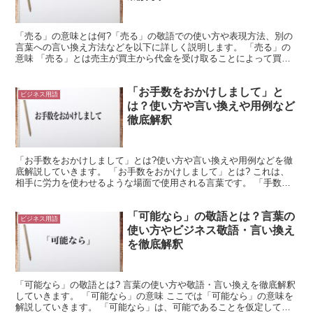
「売る」の意味とは何?「売る」の敬語での使い方や表現方法、別の
言葉への言い換え方法などを以下に詳しく説明します。 「売る」の
意味 「売る」とは売主が買主から代金を受け取ることによって買主
に商品や目的物の権利(財産権など)を渡すことをいいます...
「お手数をおかけしまして」と
ビジネス用語
は？使い方や言い換えや用例など
徹底解釈
「お手数をおかけしまして」とは?使い方や言い換えや用例などを徹
底解説していきます。 「お手数をおかけしまして」とは? これは、
相手に労力を使わせるような場面で使用される言葉です。 「手数」
とは、「面倒なこと」や「労力がかかること」を意味しま...
「可能なら」の敬語とは？言葉の
ビジネス用語
使い方やビジネス敬語・言い換え
を徹底解釈
「可能なら」の敬語とは? 言葉の使い方や敬語・言い換えを徹底解釈
していきます。 「可能なら」の意味 ここでは「可能なら」の意味を
解説していきます。 「可能なら」は、可能であることを仮定して表