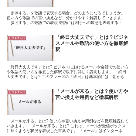
「参照する」を敬語で表現する場合、どのようになるでしょうか。
使い方や敬語での言い換えなど、分かりやすく解説していきます。
「参照する」の敬語での表現 敬語には相手への敬意を表現する「尊
敬語」と自分をへりくだって表現する「謙譲語」、言葉遣い...
「終日大丈夫です」とは？ビジネ
ビジネス用語
スメールや敬語の使い方を徹底解
釈
「終日大丈夫です」とは? ビジネスにおけるメールや会話での使い方
や敬語の使い方を徹底した解釈で以下に詳しく説明します。 「終日
大丈夫です」とは? このフレーズの「終日」は基本的には「朝から晩
まで」「一日中」の意です。 ただし、それが何時から...
「メールが来る」とは？使い方や
ビジネス用語
言い換えや用例など徹底解釈
「メールが来る」とは? 使い方や言い換えや用例などを徹底解説して
いきます。 「メールが来る」とは? これは、メールが受信ボックス
に届くような状況を表現した言葉です。 「メール」はインターネッ
トを通じてやり取りされる、電子的な文書を示していま...