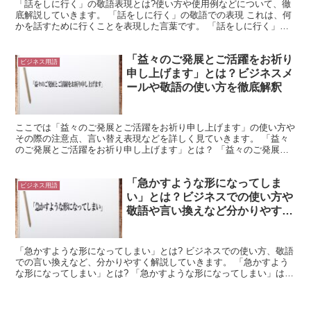
「話をしに行く」の敬語表現とは?使い方や使用例などについて、徹
底解説していきます。 「話をしに行く」の敬語での表現 これは、何
かを話すために行くことを表現した言葉です。 「話をしに行く」は
「話をする」と「行く」という二つの言葉から構成されて...
「益々のご発展とご活躍をお祈り
ビジネス用語
申し上げます」とは？ビジネスメ
ールや敬語の使い方を徹底解釈
ここでは「益々のご発展とご活躍をお祈り申し上げます」の使い方や
その際の注意点、言い替え表現などを詳しく見ていきます。 「益々
のご発展とご活躍をお祈り申し上げます」とは？ 「益々のご発展と
ご活躍をお祈り申し上げます」は、個人宛に用いる表現で、...
「急かすような形になってしま
ビジネス用語
い」とは？ビジネスでの使い方や
敬語や言い換えなど分かりやすく
解釈
「急かすような形になってしまい」とは? ビジネスでの使い方、敬語
での言い換えなど、分かりやすく解説していきます。 「急かすよう
な形になってしまい」とは? 「急かすような形になってしまい」は、
「急がせるような事になってしまい」と同じ意味で使用...