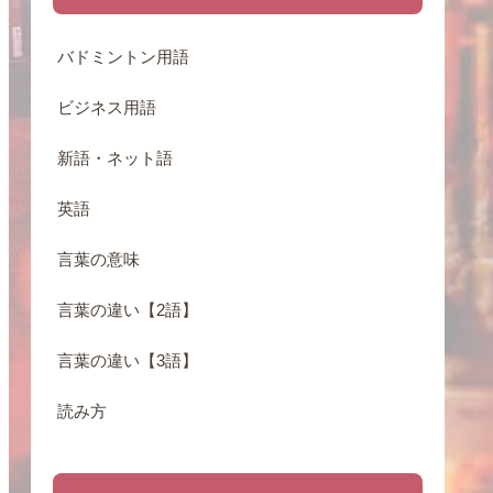
バドミントン用語
ビジネス用語
新語・ネット語
英語
言葉の意味
言葉の違い【2語】
言葉の違い【3語】
読み方