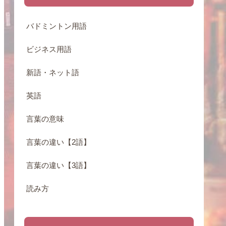
バドミントン用語
ビジネス用語
新語・ネット語
英語
言葉の意味
言葉の違い【2語】
言葉の違い【3語】
読み方