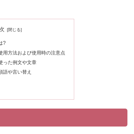
次
は?
使用方法および使用時の注意点
使った例文や文章
類語や言い替え