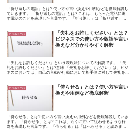
「折り返しの電話」とは? 使い方や言い換えや用例などを徹底解説し
ていきます。 「折り返しの電話」とは? これは、もらった電話に返
す電話のことを表現した言葉です。 「折り返し」は「折り返す」と
いう動詞が名詞化されたものになっています。 そして...
「失礼をお許しください」とは？
ビジネス用語
ビジネスでの使い方や敬語や言い
換えなど分かりやすく解釈
「失礼をお許しください」という表現法についての解説です。 「失
礼をお許しください」とは?意味 「失礼をお許しください」は、ビジ
ネスにおいては、自己の言動や行動において相手側に対して失礼を働
いたことについて許してほしいという意味です。 なお、...
「侍らせる」とは？使い方や言い
ビジネス用語
換えや用例など徹底解釈
「侍らせる」とは? 使い方や言い換えや用例などを徹底解説していき
ます。 「侍らせる」とは? これは、近くに置いて従わせるような行
為を表現した言葉です。 「侍らせる」は「はべらせる」と読みま
す。 これは「侍る」ようにさせることを言い表した言葉...