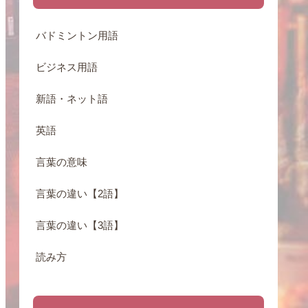
バドミントン用語
ビジネス用語
新語・ネット語
英語
言葉の意味
言葉の違い【2語】
言葉の違い【3語】
読み方