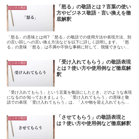
「怒る」の敬語とは？言葉の使い
ビジネス用語
方やビジネス敬語・言い換えを徹
底解釈
「怒る」の意味とは何? 「怒る」の敬語での使用方法や表現方法、別
の言い回しへの言い換え方法などを以下に詳しく説明します。 「怒
る」の意味 「怒る」は不満や不快な事柄に対して、我慢できない気
持ちを表わす言い回し方法です。 あるいはよくない言動...
「受け入れてもらう」の敬語表現
ビジネス用語
とは？使い方や使用例など徹底解
釈
「受け入れてもらう」という言葉を敬語にしたとき、どのような表現
になるのか知っておきましょう。 「受け入れてもらう」の意味と敬
語での表現 「受け入れてもらう」は、「人や物を迎え入れてもらっ
たり、引き取ってもらったりする」という意味があります。...
「させてもらう」の敬語表現と
ビジネス用語
は？使い方や使用例など徹底解釈