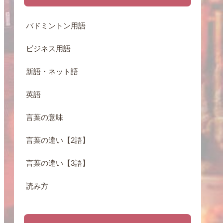
バドミントン用語
ビジネス用語
新語・ネット語
英語
言葉の意味
言葉の違い【2語】
言葉の違い【3語】
読み方