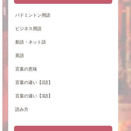
バドミントン用語
ビジネス用語
新語・ネット語
英語
言葉の意味
言葉の違い【2語】
言葉の違い【3語】
読み方