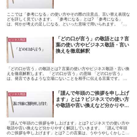
ここでは「参考になる」の使い方やその際の注意点、言い替え表現な
どを詳しく見ていきます。 「参考になる」とは? 「参考になる」
は、何かが考えの足しになる、といった意味で用いられます。 「こ
の文献は論文を書くためにとても参考になる」などという使...
「どの口が言う」の敬語とは？言
ビジネス用語
葉の使い方やビジネス敬語・言い
換えを徹底解釈
「どの口が言う」の敬語とは? 言葉の使い方やビジネス敬語・言い換
えを徹底解釈します。 「どの口が言う」の意味 「どの口が言う」
は、発言できるような立場にないことを相手に伝える言葉です。 こ
れは「どの口が言う?」という疑問文になっていると言え...
「謹んで年頭のご挨拶を申し上げ
ビジネス用語
ます」とは？ビジネスでの使い方
や敬語や言い換えなど分かりやす
く解釈
「謹んで年頭のご挨拶を申し上げます」とは? ビジネスでの使い方や
敬語や言い換えなど分かりやすく解説していきます。 「謹んで年頭
のご挨拶を申し上げます」とは? この言葉は、うやうやしくかしこま