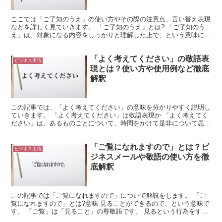
ここでは「ご了知のうえ」の使い方やその際の注意点、言い替え表現
などを詳しく見ていきます。 「ご了知のうえ」とは? 「ご了知のう
え」は、対象になる内容をしっかりと理解した上で、という意味にな
る表現です。 よって、文章で表記する時には「ご了知の...
「よく考えてください」の敬語表
ビジネス用語
現とは？使い方や使用例など徹底
解釈
この記事では、「よく考えてください」の意味を分かりやすく説明し
ていきます。 「よく考えてください」は敬語表現か 「よく考えてく
ださい」は、あるものごとについて、時間をかけて是非について思い
めぐらせてほしいとお願いする表現です。 「よく+考え...
「ご覧になれますので」とは？ビ
ビジネス用語
ジネスメールや敬語の使い方を徹
底解釈
この記事では「ご覧になれますので」について解説をします。 「ご
覧になれますので」とは?意味 見ることができるので、という意味で
す。 「ご覧」は「見ること」の尊敬語です。 見るという行為をする
人を敬っています。 「なれます」は、それをすること...