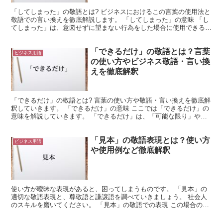
「してしまった」の敬語とは? ビジネスにおけるこの言葉の使用法と
敬語での言い換えを徹底解説します。 「してしまった」の意味 「し
てしまった」は、意図せずに望まない行為をした場合に使用できる言
葉です。 たとえば「失念してしまった」のように、名...
「できるだけ」の敬語とは？言葉
ビジネス用語
の使い方やビジネス敬語・言い換
えを徹底解釈
「できるだけ」の敬語とは? 言葉の使い方や敬語・言い換えを徹底解
釈していきます。 「できるだけ」の意味 ここでは「できるだけ」の
意味を解説していきます。 「できるだけ」は、「可能な限り」や
「できる範囲限界まで」などの意味で使用される言葉です...
「見本」の敬語表現とは？使い方
ビジネス用語
や使用例など徹底解釈
使い方が曖昧な表現があると、困ってしまうものです。 「見本」の
適切な敬語表現と、尊敬語と謙譲語を調べていきましょう。 社会人
のスキルを磨いてください。 「見本」の敬語での表現 この場合の
「見本」とはサンプルのことを表現しています。 サンプル...