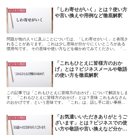
「しわ寄せがいく」とは？使い方
ビジネス用語
や言い換えや用例など徹底解釈
問題が他の人々に及ぶことについては、「しわ寄せがいく」と表現さ
れることがあります。 これは少し意味が分かりにくいところがある
慣用句です。 その意味や使い方などを確かめてみてください。 「し
わ寄せがいく」とは? ある物事から生まれた不利益や災...
「これもひとえに皆様方のおか
ビジネス用語
げ」とは？ビジネスメールや敬語
の使い方を徹底解釈
この記事では「これもひとえに皆様方のおかげ」について解説をしま
す。 「これもひとえに皆様方のおかげ」とは？意味 これもみなさん
のおかげです、という意味です。 「これ」は、話し手に近い事柄を
指す言葉です。 話し手が当面している場面や、話し手が...
「お気遣いいただきありがとうご
ビジネス用語
ざいます」とは？ビジネスでの使
い方や敬語や言い換えなど分かり
やすく解釈