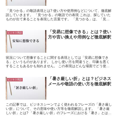
「見つかる」の敬語表現とは? 使い方や使用例などについて、徹底解
説していきます。 「見つかる」の敬語での表現 これは、探していた
ものが出て来ることを表現した言葉です。 「見つかる」は、「見つ
ける」と違う意味になります。 「見つける」は能動的...
「安易に想像できる」とは？使い
ビジネス用語
方や言い換えや用例など徹底解釈
状況について想像することに関する表現としては「安易に想像でき
る」というものがあります。 しかし使い方を間違うと、印象を悪く
することもあるかも知れません。 この表現はどんな場面でどう使う
べきかなど、確かめてみましょう。 「安易に想像できる」と...
「暑さ厳しい折」とは？ビジネス
ビジネス用語
メールや敬語の使い方を徹底解釈
この記事では、ビジネスシーンでよく使われるフレーズの「暑さ厳し
い折」について、その意味や使い方等を徹底解説します。 「暑さ厳
しい折」とは? 「暑さ厳しい折」のフレーズにおける「暑さ」とは、
言うまでもなく「気温が高いこと」の意味で、次の「厳し...