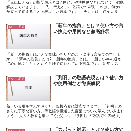
「先に伝える」の敬語表現とは? 使い方や使用例などについて、徹底
解説していきます。 「先に伝える」の敬語での表現 これは、何かに
先立って伝えることを表現した言葉です。 「先に」は「何かよりも
前に」という意味になっています。 つまり、何らかの...
「新年の抱負」とは？使い方や言
ビジネス用語
い換えや用例など徹底解釈
「新年の抱負」はどんな意味がありどのように使う言葉なのでしょう
か。 「新年の抱負」とは? 「新年の抱負」とは、「新しい年を迎え
て心に抱くこと」という意味で使われている言葉です。 新年は気持
ちを新たにして何かを始めるのにちょうどいいタイミング...
「判明」の敬語表現とは？使い方
ビジネス用語
や使用例など徹底解釈
新しい表現を学んでおくと、臨機応変に対応できます。 「判明」の
さらに丁寧な言い方、尊敬語や謙遜した言葉について学んでいきまし
ょう。 大人の教養を磨いてください。 「判明」の敬語での表現 判明
とは明らかになることをいいます。 うやむやだった事...
「スポット対応」とは？使い方や
ビジネス用語