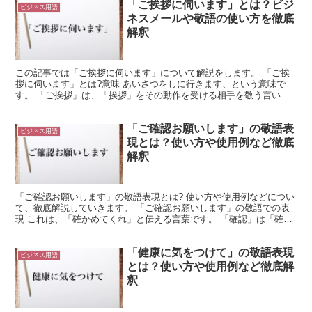
「ご挨拶に伺います」とは？ビジ
ビジネス用語
ネスメールや敬語の使い方を徹底
解釈
この記事では「ご挨拶に伺います」について解説をします。 「ご挨
拶に伺います」とは?意味 あいさつをしに行きます、という意味で
す。 「ご挨拶」は、「挨拶」をその動作を受ける相手を敬う言い方
にしたものです。 「ご」は、他人に対する行為を表す語に...
「ご確認お願いします」の敬語表
ビジネス用語
現とは？使い方や使用例など徹底
解釈
「ご確認お願いします」の敬語表現とは? 使い方や使用例などについ
て、徹底解説していきます。 「ご確認お願いします」の敬語での表
現 これは、「確かめてくれ」と伝える言葉です。 「確認」は「確か
めること」を意味します。 そして「お願いする」は、...
「健康に気をつけて」の敬語表現
ビジネス用語
とは？使い方や使用例など徹底解
釈