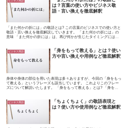
ビジネス用語
は？言葉の使い方やビジネス敬
語・言い換えを徹底解釈
「また何かの折には」の敬語とは? この言葉のビジネスでの使い方と
敬語・言い換えを徹底解説していきます。 「また何かの折には」の
意味 「また何かの折には」は、再び何かが生じたタイミングにはと
いう意味で使用できる言葉です。 「また」は、事象が再...
「身をもって教える」とは？使い
ビジネス用語
方や言い換えや用例など徹底解釈
身体や身体の部位を用いた表現は多々ありますが、今回の「身をもっ
て教える」というフレーズも該当しています。 これよりこのフレー
ズについて解説いたします。 「身をもって教える」とは? 「身をも
って」は、「身を以て」とも表記され、直訳すると「身を...
「ちょくちょく」の敬語表現と
ビジネス用語
は？使い方や使用例など徹底解釈