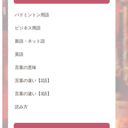
バドミントン用語
ビジネス用語
新語・ネット語
英語
言葉の意味
言葉の違い【2語】
言葉の違い【3語】
読み方