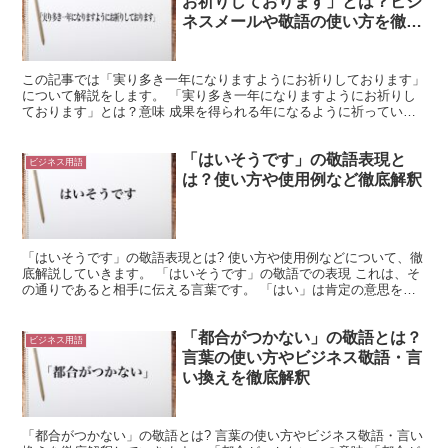
お祈りしております」とは？ビジ
ネスメールや敬語の使い方を徹底
解釈
この記事では「実り多き一年になりますようにお祈りしております」
について解説をします。 「実り多き一年になりますようにお祈りし
ております」とは？意味 成果を得られる年になるように祈ってい
る、といった意味です。 「実り」には、努力をして結果を得...
「はいそうです」の敬語表現と
ビジネス用語
は？使い方や使用例など徹底解釈
「はいそうです」の敬語表現とは? 使い方や使用例などについて、徹
底解説していきます。 「はいそうです」の敬語での表現 これは、そ
の通りであると相手に伝える言葉です。 「はい」は肯定の意思を表
すために使用されます。 これが否定であれば「いいえ...
「都合がつかない」の敬語とは？
ビジネス用語
言葉の使い方やビジネス敬語・言
い換えを徹底解釈
「都合がつかない」の敬語とは? 言葉の使い方やビジネス敬語・言い