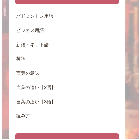
バドミントン用語
ビジネス用語
新語・ネット語
英語
言葉の意味
言葉の違い【2語】
言葉の違い【3語】
読み方