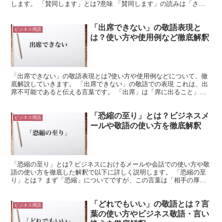
します。 「賛同します」とは?意味 「賛同します」の読みは「さん
どうします」で、「他者の意見や提言などを良いと認める...
「出席できない」の敬語表現と
ビジネス用語
は？使い方や使用例など徹底解釈
「出席できない」の敬語表現とは?使い方や使用例などについて、徹
底解説していきます。 「出席できない」の敬語での表現 これは、出
席不可能であると伝える言葉です。 「出席」は「席に出ること」を
意味します。 これは何かの集まりの席につくような行為...
「恐縮の至り」とは？ビジネスメ
ビジネス用語
ールや敬語の使い方を徹底解釈
「恐縮の至り」とは? ビジネスにおけるメールや会話での使い方や敬
語の使い方を徹底した解釈で以下に詳しく説明します。 「恐縮の至
り」とは？ まず「恐縮」についてですが、この言葉は「相手の厚意
や、こちらがかけた迷惑に対して申し訳なく思うこと」を...
「どれでもいい」の敬語とは？言
ビジネス用語
葉の使い方やビジネス敬語・言い