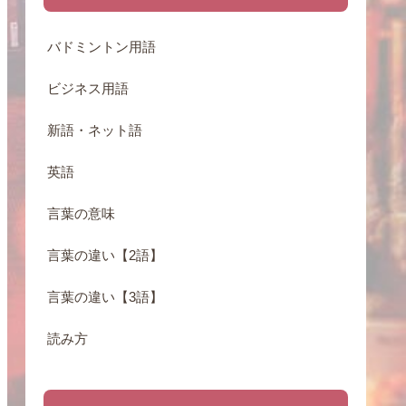
バドミントン用語
ビジネス用語
新語・ネット語
英語
言葉の意味
言葉の違い【2語】
言葉の違い【3語】
読み方