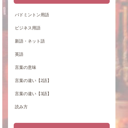
バドミントン用語
ビジネス用語
新語・ネット語
英語
言葉の意味
言葉の違い【2語】
言葉の違い【3語】
読み方