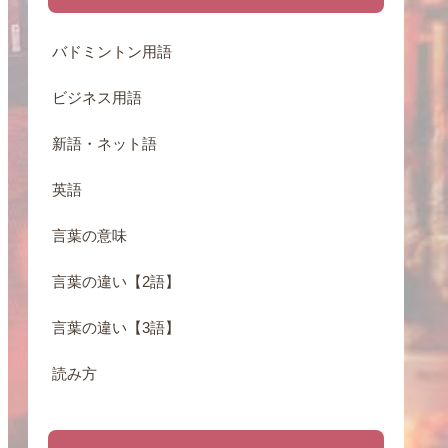
バドミントン用語
ビジネス用語
新語・ネット語
英語
言葉の意味
言葉の違い【2語】
言葉の違い【3語】
読み方