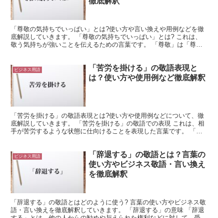
徹底解釈
「尊敬の気持ちでいっぱい」とは?使い方や言い換えや用例などを徹
底解説していきます。 「尊敬の気持ちでいっぱい」とは? これは、
敬う気持ちが強いことを伝えるための言葉です。 「尊敬」は「尊ぶ
こと」と「敬うこと」を表しています。 これが熟語にな...
「苦労を掛ける」の敬語表現と
ビジネス用語
は？使い方や使用例など徹底解釈
「苦労を掛ける」の敬語表現とは?使い方や使用例などについて、徹
底解説していきます。 「苦労を掛ける」の敬語での表現 これは、相
手が苦労するような状態に仕向けることを表現した言葉です。 「苦
労を掛ける」は、相手が苦労するような状況を生み出す様...
「辞退する」の敬語とは？言葉の
ビジネス用語
使い方やビジネス敬語・言い換え
を徹底解釈
「辞退する」の敬語とはどのように使う? 言葉の使い方やビジネス敬
語・言い換えを徹底解釈していきます。 「辞退する」の意味 「辞退
する」とは、他の人からの勧めや与えられた権利などに対して、受け