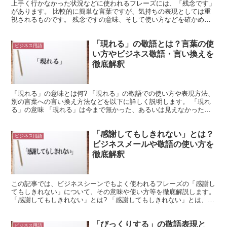
上手く行かなかった状況などに使われるフレーズには、「残念です」
があります。 比較的に簡単な言葉ですが、気持ちの表現としては重
視されるものです。 残念ですの意味、そして使い方などを確かめて
みましょう。 「残念です」とは? 期待とは反した状況や...
「現れる」の敬語とは？言葉の使
ビジネス用語
い方やビジネス敬語・言い換えを
徹底解釈
「現れる」の意味とは何? 「現れる」の敬語での使い方や表現方法、
別の言葉への言い換え方法などを以下に詳しく説明します。 「現れ
る」の意味 「現れる」は今まで無かった、あるいは見えなかったも
のが姿を見せたり、見えるようになることを言います。 ...
「感謝してもしきれない」とは？
ビジネス用語
ビジネスメールや敬語の使い方を
徹底解釈
この記事では、ビジネスシーンでもよく使われるフレーズの「感謝し
てもしきれない」について、その意味や使い方等を徹底解説します。
「感謝してもしきれない」とは? 「感謝してもしきれない」とは、
「いくら感謝しても、したりない」と言った意味で、「感...
「びっくりする」の敬語表現と
ビジネス用語