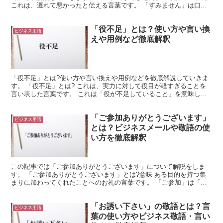
これは、遅れて悪かったと伝える言葉です。 「すみません」は口語
表現になります。 そのため、フォーマル場面では「申し訳...
「役不足」とは？使い方や言い換
ビジネス用語
えや用例など徹底解釈
「役不足」とは?使い方や言い換えや用例などを徹底解説していきま
す。 「役不足」とは? これは、実力に対して役目が軽すぎることを
言い表した言葉です。 これは「役が不足していること」を意味しま
す。 そして「役」は「役職」や「役割」のことを言い表...
「ご参加ありがとうございます」
ビジネス用語
とは？ビジネスメールや敬語の使
い方を徹底解釈
この記事では「ご参加ありがとうございます」について解説をしま
す。 「ご参加ありがとうございます」とは?意味 ある目的を持つ集
まりに加わってくれたことへのお礼の言葉です。 「ご参加」は「参
加」を敬意を表す言い方にしたものです。 「参加」には、...
「お誘い下さい」の敬語とは？言
ビジネス用語
葉の使い方やビジネス敬語・言い