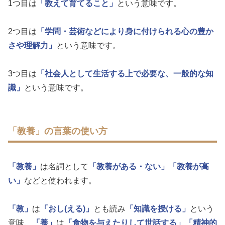
1つ目は
「教えて育てること」
という意味です。
2つ目は
「学問・芸術などにより身に付けられる心の豊か
さや理解力」
という意味です。
3つ目は
「社会人として生活する上で必要な、一般的な知
識」
という意味です。
「教養」の言葉の使い方
「教養」
は名詞として
「教養がある・ない」
「教養が高
い」
などと使われます。
「教」
は
「おし(える)」
とも読み
「知識を授ける」
という
意味、
「養」
は
「食物を与えたりして世話する」
「精神的