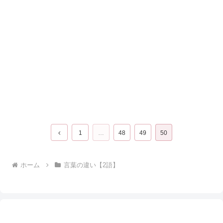
前
1
…
48
49
50
へ
ホーム
言葉の違い【2語】